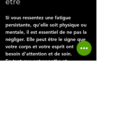
être
Si vous ressentez une fatigue 
persistante, qu’elle soit physique ou 
mentale, il est essentiel de ne pas la 
négliger. Elle peut être le signe que 
votre corps et votre esprit ont 
besoin d’attention et de soin.
En tant que naturopathe et 
professeur de yoga, je vous propose 
un accompagnement personnalisé 
pour identifier les causes profondes 
de votre fatigue et mettre en place 
des solutions naturelles adaptées à 
vos besoins. Ensemble, nous 
travaillerons sur votre alimentation, 
votre hygiène de vie, votre 
respiration et votre pratique du yoga 
pour restaurer votre vitalité.