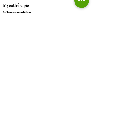
Mycothérapie
Micronutrition
Hydrologie
Activité physique
COURS DE YOGA
Yoga Vinyasa et yoga sur chaise
Relaxation
Participation à la réduction du stress
Participation l’amélioration de la
concentration
Assouplissement
Equilibre
Amélioration posturale
Renforcement musculaire
Renforcement articulaire