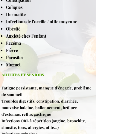
Constipation
Coliques
Dermatite
Infections de l’oreille / otite moyenne
Obésité
Anxiété chez l’enfant
Eczéma
Fièvre
Parasites
Muguet
ADULTES ET SENIORS
Fatigue persistante, manque d’énergie, problème
de sommeil
Troubles digestifs, constipation, diarrhée,
mauvaise haleine, ballonnement, brûlure
d'estomac, reflux gastrique
Infections ORL à répétition (angine, bronchite,
sinusite, toux, allergies, otite…)
Infections urinaires