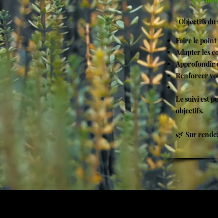
Objectifs du s
Faire le point
Adapter les co
Approfondir c
Renforcer votr
Le suivi est p
objectifs.
🌿
Sur rendez-