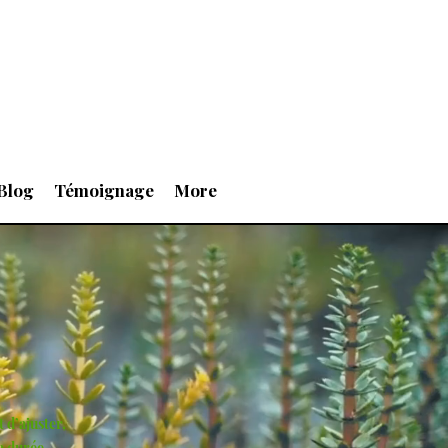
Blog
Témoignage
More
 d’ajuster,
a durée.