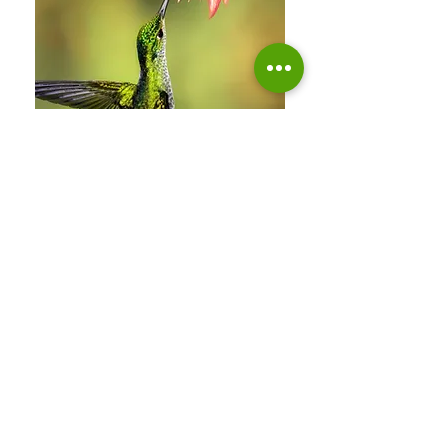
Sialy'berté
lucieloiseau.naturopathe@gmail.com
07 57 50 27 37
© 2024 par Sialy'berté. Créé avec Wix.com