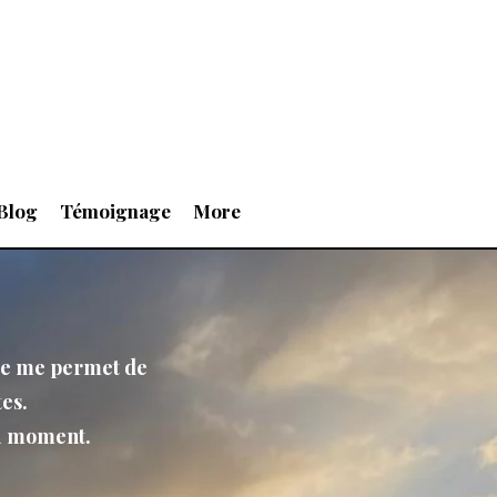
Blog
Témoignage
More
ire me permet de
es.
du moment.