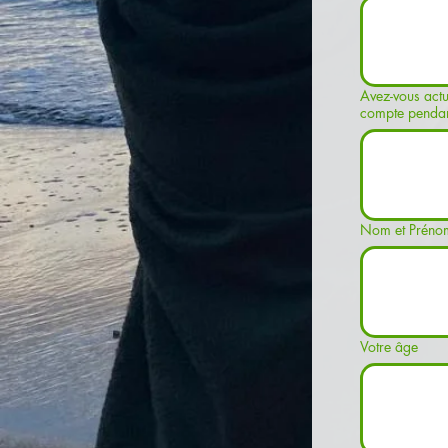
Avez-vous actu
compte pendan
Nom et Préno
Votre âge