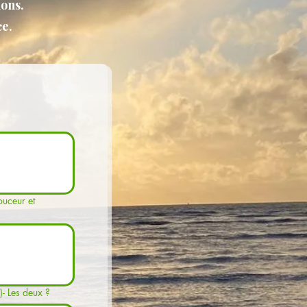
ons.
e.
Êtes-vous intéressé(e) par : Yoga Vinyasa (dynamique)- Yoga sur chaise (doux, accessible)- Les deux ?