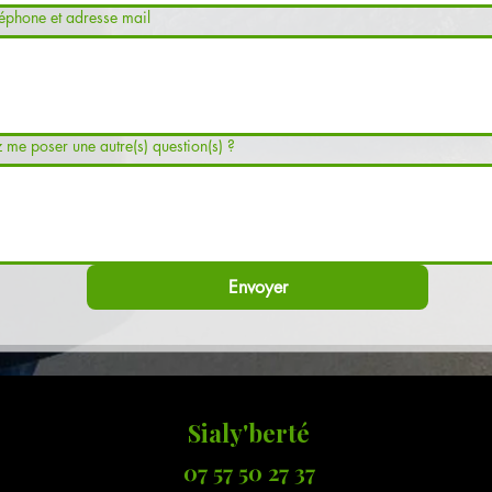
éphone et adresse mail
 me poser une autre(s) question(s) ?
Envoyer
Sialy'berté
07 57 50 27 37